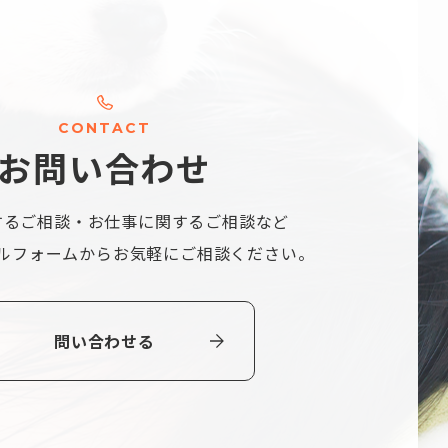
C
O
N
T
A
C
T
お
問
い
合
わ
せ
するご相談・
お仕事に関するご相談など
ルフォームから
お気軽にご相談ください。
問い合わせる