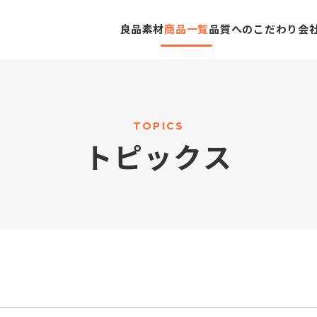
良品素材
商品一覧
品質へのこだわり
会
T
O
P
I
C
S
ト
ピ
ッ
ク
ス