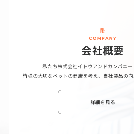
C
O
M
P
A
N
Y
会
社
概
要
私たち株式会社
イトウアンドカンパニー
皆様の大切なペットの健康を考え、
自社製品の向
詳細を見る