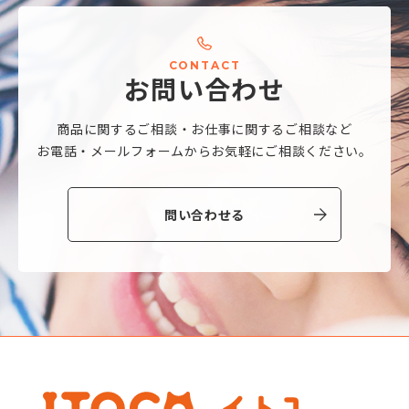
C
O
N
T
A
C
T
お
問
い
合
わ
せ
商品に関するご相談・
お仕事に関するご相談など
お電話・メールフォームから
お気軽にご相談ください。
問い合わせる