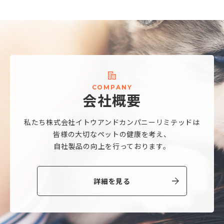
C
O
M
P
A
N
Y
会
社
概
要
私たち株式会社
イトウアンドカンパニーリミテッドは
皆様の大切なペットの健康を考え、
自社製品の向上を行っております。
詳細を見る