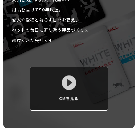
⽤品を届けて50年以上。
愛⽝や愛猫と暮らす⽇々を⽀え､
ペットの毎⽇に寄り添う
製品づくりを
続けてきた会社です。