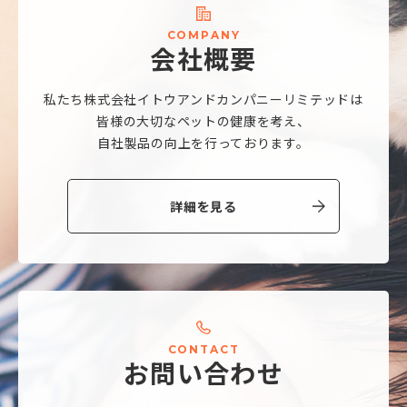
C
O
M
P
A
N
Y
会
社
概
要
私たち株式会社
イトウアンドカンパニーリミテッドは
皆様の大切なペットの健康を考え、
自社製品の向上を行っております。
詳細を見る
C
O
N
T
A
C
T
お
問
い
合
わ
せ