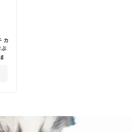
チ カ
おぶ
g