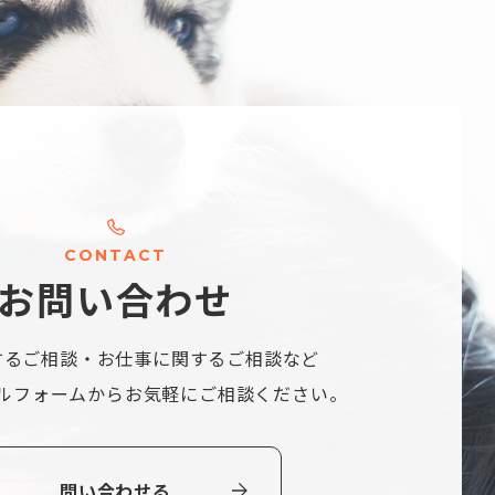
C
O
N
T
A
C
T
お
問
い
合
わ
せ
するご相談・
お仕事に関するご相談など
ルフォームから
お気軽にご相談ください。
問い合わせる