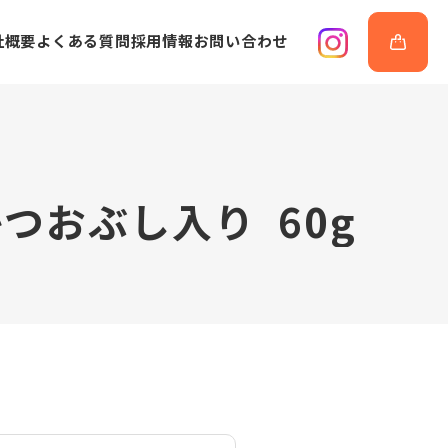
社概要
よくある質問
採用情報
お問い合わせ
か
つ
お
ぶ
し
入
り
6
0
g