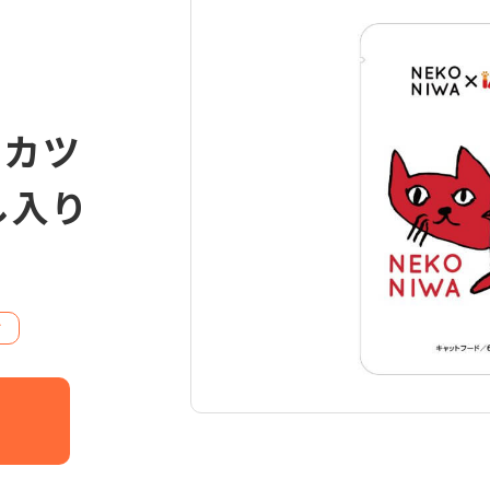
 カツ
し入り
ド