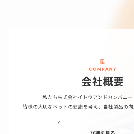
C
O
M
P
A
N
Y
会
社
概
要
私たち株式会社
イトウアンドカンパニー
皆様の大切なペットの健康を考え、
自社製品の向
詳細を見る