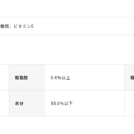
糖類、ビタミンE
粗脂肪
0.4%以上
水分
88.0％以下