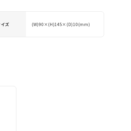
サイズ
(W)90×(H)145×(D)10(mm)