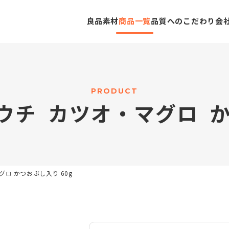
良品素材
商品一覧
品質へのこだわり
会
P
R
O
D
U
C
T
ウ
チ
カ
ツ
オ
・
マ
グ
ロ
マグロ かつおぶし入り 60g