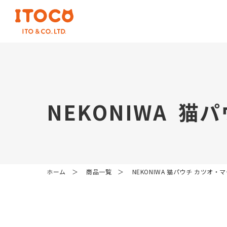
N
E
K
O
N
I
W
A
猫
パ
ホーム
商品一覧
NEKONIWA 猫パウチ カツオ・