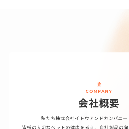
C
O
M
P
A
N
Y
会
社
概
要
私たち株式会社
イトウアンドカンパニー
皆様の大切なペットの健康を考え、
自社製品の向