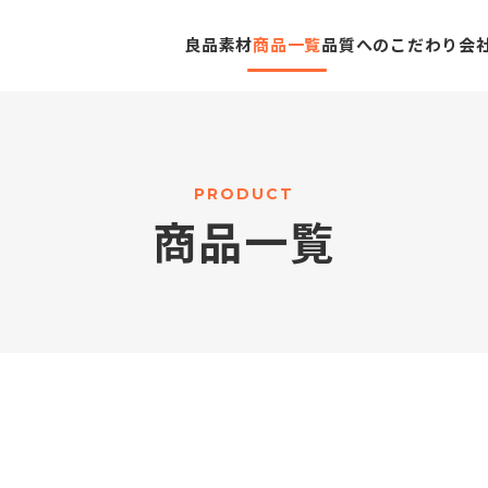
良品素材
商品一覧
品質へのこだわり
会
P
R
O
D
U
C
T
商
品
一
覧