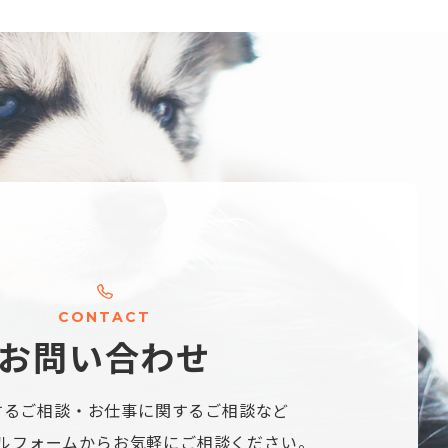
C
O
N
T
A
C
T
お
問
い
合
わ
せ
するご相談・
お仕事に関するご相談など
ルフォームから
お気軽にご相談ください。