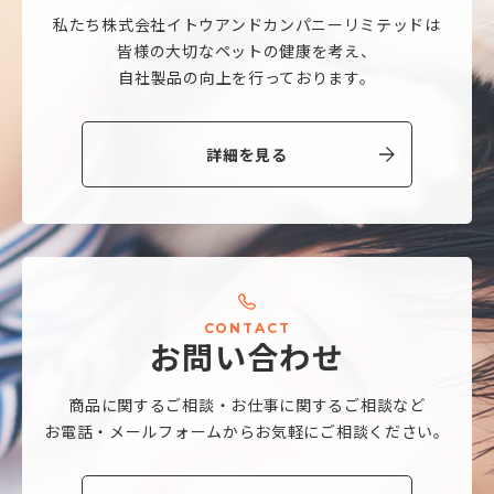
私たち株式会社
イトウアンドカンパニーリミテッドは
皆様の大切なペットの健康を考え、
自社製品の向上を行っております。
詳細を見る
C
O
N
T
A
C
T
お
問
い
合
わ
せ
商品に関するご相談・
お仕事に関するご相談など
お電話・メールフォームから
お気軽にご相談ください。