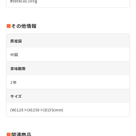
約80kcal/100g
その他情報
原産国
中国
賞味期限
2年
サイズ
(W)120×(H)250×(D)35(mm)
関連商品