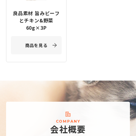
良品素材 旨みビーフ
とチキン&野菜
60g×3P
商品を見る
C
O
M
P
A
N
Y
会
社
概
要