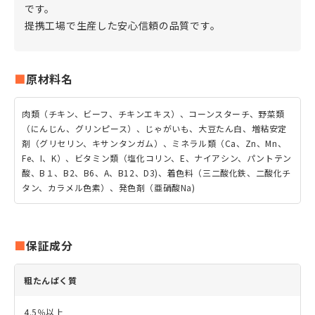
です。
提携工場で生産した安心信頼の品質です。
原材料名
肉類（チキン、ビーフ、チキンエキス）、コーンスターチ、野菜類
（にんじん、グリンピース）、じゃがいも、大豆たん白、増粘安定
剤（グリセリン、キサンタンガム）、ミネラル類（Ca、Zn、Mn、
Fe、I、K）、ビタミン類（塩化コリン、E、ナイアシン、パントテン
酸、B１、B2、B6、A、B12、D3)、着色料（三二酸化鉄、二酸化チ
タン、カラメル色素）、発色剤（亜硝酸Na)
保証成分
粗たんぱく質
4.5％以上