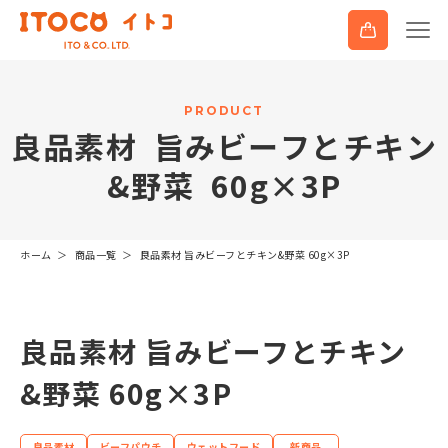
P
R
O
D
U
C
T
良
品
素
材
旨
み
ビ
ー
フ
と
チ
キ
ン
&
野
菜
6
0
g
×
3
P
ホーム
商品一覧
良品素材 旨みビーフとチキン&野菜 60g×3P
良品素材 旨みビーフとチキン
&野菜 60g×3P
良品素材
ビーフパウチ
ウェットフード
新商品