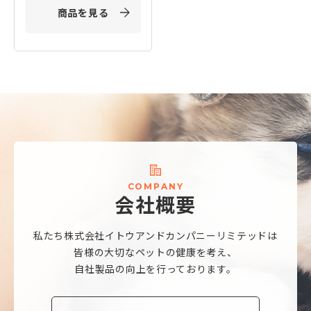
商品を見る
C
O
M
P
A
N
Y
会
社
概
要
私たち株式会社
イトウアンドカンパニーリミテッドは
皆様の大切なペットの健康を考え、
自社製品の向上を行っております。