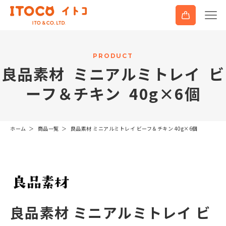
P
R
O
D
U
C
T
良
品
素
材
ミ
ニ
ア
ル
ミ
ト
レ
イ
ビ
ー
フ
＆
チ
キ
ン
4
0
g
×
6
個
ホーム
商品一覧
良品素材 ミニアルミトレイ ビーフ＆チキン 40g×6個
良品素材 ミニアルミトレイ ビ