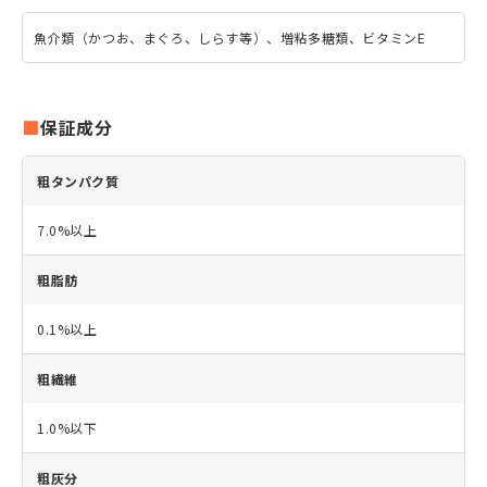
魚介類（かつお、まぐろ、しらす等）、増粘多糖類、ビタミンE
保証成分
粗タンパク質
7.0%以上
粗脂肪
0.1%以上
粗繊維
1.0%以下
粗灰分