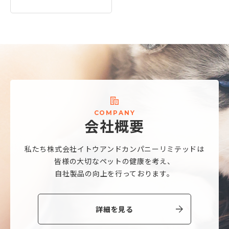
C
O
M
P
A
N
Y
会
社
概
要
私たち株式会社
イトウアンドカンパニーリミテッドは
皆様の大切なペットの健康を考え、
自社製品の向上を行っております。
詳細を見る