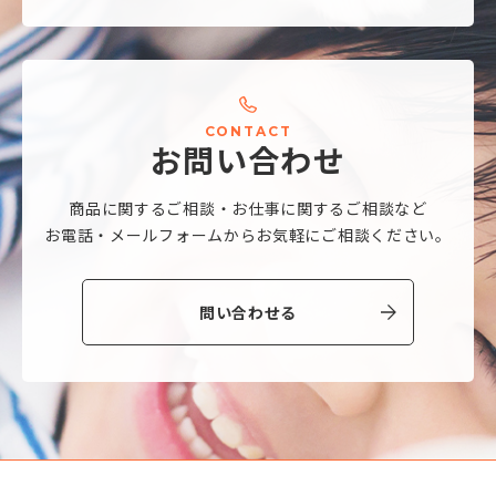
C
O
N
T
A
C
T
お
問
い
合
わ
せ
商品に関するご相談・
お仕事に関するご相談など
お電話・メールフォームから
お気軽にご相談ください。
問い合わせる