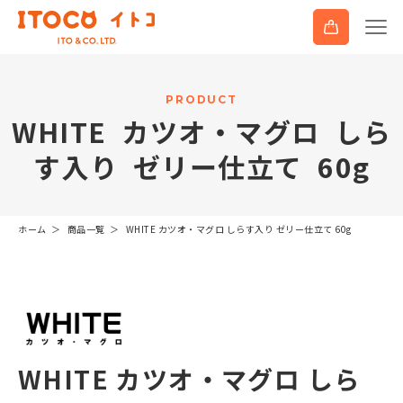
P
R
O
D
U
C
T
W
H
I
T
E
カ
ツ
オ
・
マ
グ
ロ
し
ら
す
入
り
ゼ
リ
ー
仕
立
て
6
0
g
ホーム
商品一覧
WHITE カツオ・マグロ しらす入り ゼリー仕立て 60g
WHITE カツオ・マグロ しら