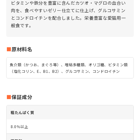
ビタミンや鉄分を豊富に含んだカツオ・マグロの血合い
肉を、食べやすいゼリー仕立てに仕上げ、グルコサミン
とコンドロイチンを配合しました。栄養豊富な愛猫用一
般食です。
原材料名
魚介類（かつお、まぐろ等）、増粘多糖類、オリゴ糖、ビタミン類
（塩化コリン、E、B1、B2）、グルコサミン、コンドロイチン
保証成分
粗たんぱく質
8.0％以上