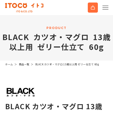
P
R
O
D
U
C
T
B
L
A
C
K
カ
ツ
オ
・
マ
グ
ロ
1
3
歳
以
上
用
ゼ
リ
ー
仕
立
て
6
0
g
ホーム
商品一覧
BLACK カツオ・マグロ 13歳以上用 ゼリー仕立て 60g
BLACK カツオ・マグロ 13歳