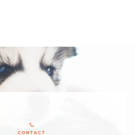
C
O
N
T
A
C
T