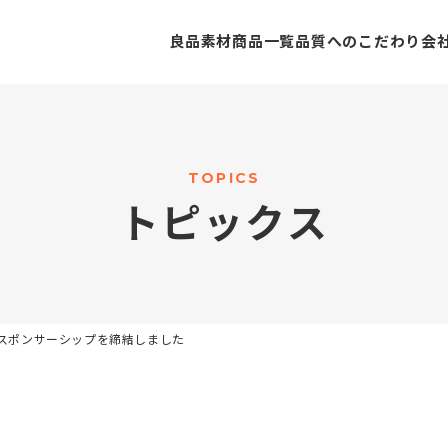
良品素材
商品一覧
品質へのこだわり
会
T
O
P
I
C
S
ト
ピ
ッ
ク
ス
のスポンサーシップを締結しました