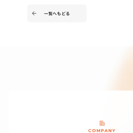
一覧へもどる
C
O
M
P
A
N
Y