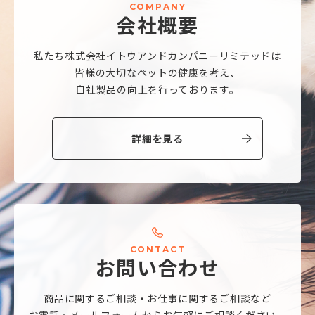
C
O
M
P
A
N
Y
会
社
概
要
私たち株式会社
イトウアンドカンパニーリミテッドは
皆様の大切なペットの健康を考え、
自社製品の向上を行っております。
詳細を見る
C
O
N
T
A
C
T
お
問
い
合
わ
せ
商品に関するご相談・
お仕事に関するご相談など