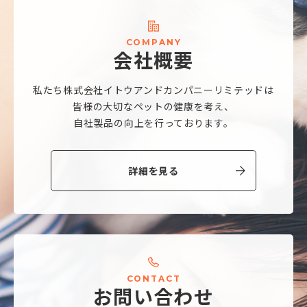
C
O
M
P
A
N
Y
会
社
概
要
私たち株式会社
イトウアンドカンパニーリミテッドは
皆様の大切なペットの健康を考え、
自社製品の向上を行っております。
詳細を見る
C
O
N
T
A
C
T
お
問
い
合
わ
せ