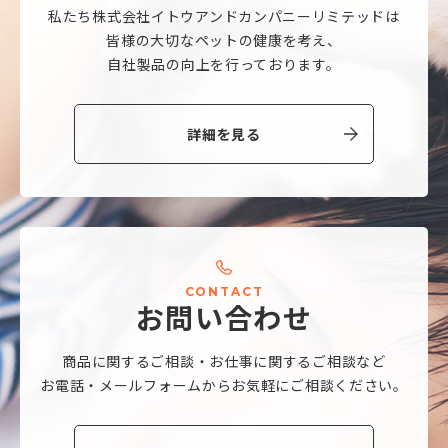
私たち株式会社
イトウアンドカンパニーリミテッドは
皆様の大切なペットの健康を考え、
自社製品の向上を行っております。
詳細を見る
C
O
N
T
A
C
T
お
問
い
合
わ
せ
商品に関するご相談・
お仕事に関するご相談など
お電話・メールフォームから
お気軽にご相談ください。