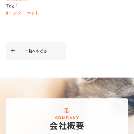
Tag：
#インターペット
一覧へもどる
C
O
M
P
A
N
Y
会
社
概
要