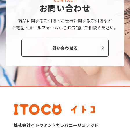
C
O
N
T
A
C
T
お
問
い
合
わ
せ
商品に関するご相談・
お仕事に関するご相談など
お電話・メールフォームから
お気軽にご相談ください。
問い合わせる
株式会社イトウアンドカンパニーリミテッド