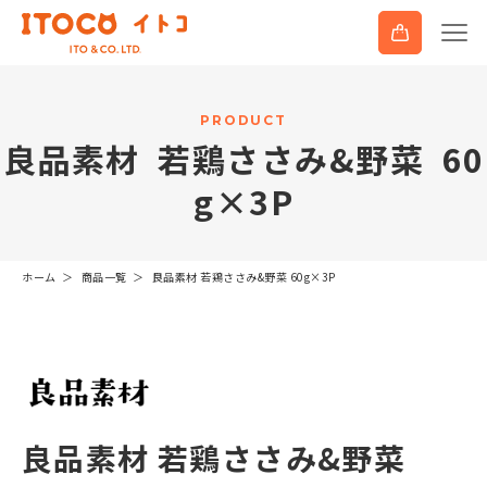
P
R
O
D
U
C
T
良
品
素
材
若
鶏
さ
さ
み
&
野
菜
6
0
g
×
3
P
ホーム
商品一覧
良品素材 若鶏ささみ&野菜 60g×3P
良品素材 若鶏ささみ&野菜