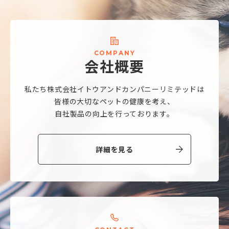
C
O
M
P
A
N
Y
会
社
概
要
私たち株式会社
イトウアンドカンパニーリミテッドは
皆様の大切なペットの健康を考え、
自社製品の向上を行っております。
詳細を見る