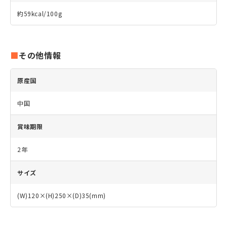
約59kcal/100g
その他情報
原産国
中国
賞味期限
2年
サイズ
(W)120×(H)250×(D)35(mm)