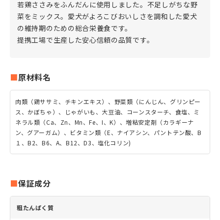
若鶏ささみをふんだんに使用しました。不足しがちな野
菜をミックス。愛犬がよろこびおいしさを調和した愛犬
の維持期のための総合栄養食です。
提携工場で生産した安心信頼の品質です。
原材料名
肉類（鶏ササミ、チキンエキス）、野菜類（にんじん、グリンピー
ス、かぼちゃ）、じゃがいも、大豆油、コーンスターチ、食塩、ミ
ネラル類（Ca、Zn、Mn、Fe、I、K）、増粘安定剤（カラギーナ
ン、グアーガム）、ビタミン類（E、ナイアシン、パントテン酸、B
１、B2、B6、A、B12、D3、塩化コリン)
保証成分
粗たんぱく質