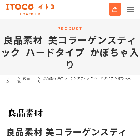
P
R
O
D
U
C
T
良
品
素
材
美
コ
ラ
ー
ゲ
ン
ス
テ
ィ
ッ
ク
ハ
ー
ド
タ
イ
プ
か
ぼ
ち
ゃ
入
り
ホー
商品一
良品素材 美コラーゲンスティック ハードタイプ かぼちゃ入
ム
覧
り
良品素材 美コラーゲンスティ