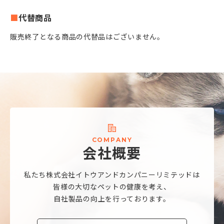
代替商品
販売終了となる商品の代替品はございません。
C
O
M
P
A
N
Y
会
社
概
要
私たち株式会社
イトウアンドカンパニーリミテッドは
皆様の大切なペットの健康を考え、
自社製品の向上を行っております。