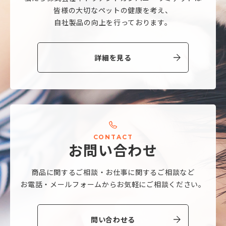
皆様の大切なペットの健康を考え、
自社製品の向上を行っております。
詳細を見る
C
O
N
T
A
C
T
お
問
い
合
わ
せ
商品に関するご相談・
お仕事に関するご相談など
お電話・メールフォームから
お気軽にご相談ください。
問い合わせる