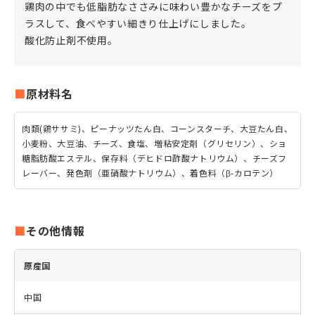
鶏肉の中でも低脂肪なささみに味わい豊かなチーズをプ
ラスして、食べやすい細きり仕上げにしました。
酸化防止剤不使用。
原材料名
肉類(鶏ササミ)、ピーナッツたん白、コーンスターチ、大豆たん白、
小麦粉、大豆油、チーズ、食塩、増粘安定剤（グリセリン）、ショ
糖脂肪酸エステル、保存料（デヒドロ酢酸ナトリウム）、チーズフ
レーバー、発色剤（亜硝酸ナトリウム）、着色料（β-カロテン）
その他情報
原産国
中国