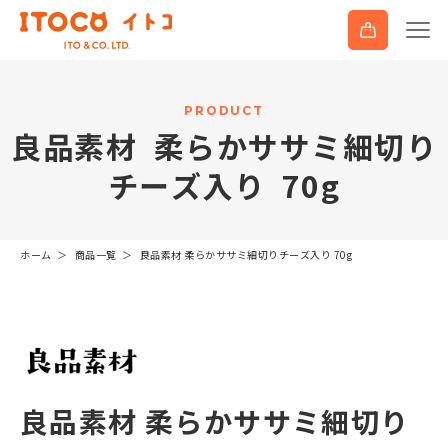
P
R
O
D
U
C
T
良
品
素
材
柔
ら
か
サ
サ
ミ
細
切
り
チ
ー
ズ
入
り
7
0
g
ホーム
商品一覧
良品素材 柔らかササミ細切りチーズ入り 70g
良品素材 柔らかササミ細切り