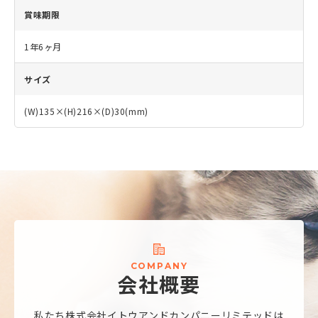
賞味期限
1年6ヶ月
サイズ
(W)135×(H)216×(D)30(mm)
C
O
M
P
A
N
Y
会
社
概
要
私たち株式会社
イトウアンドカンパニーリミテッドは