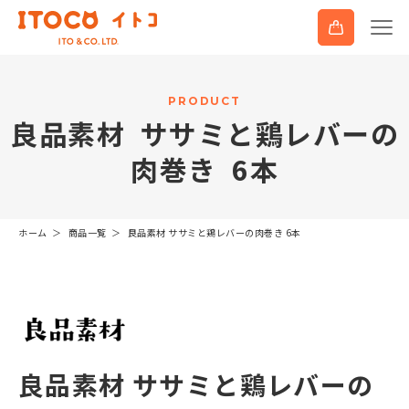
P
R
O
D
U
C
T
良
品
素
材
サ
サ
ミ
と
鶏
レ
バ
ー
の
肉
巻
き
6
本
ホーム
商品一覧
良品素材 ササミと鶏レバーの肉巻き 6本
良品素材 ササミと鶏レバーの