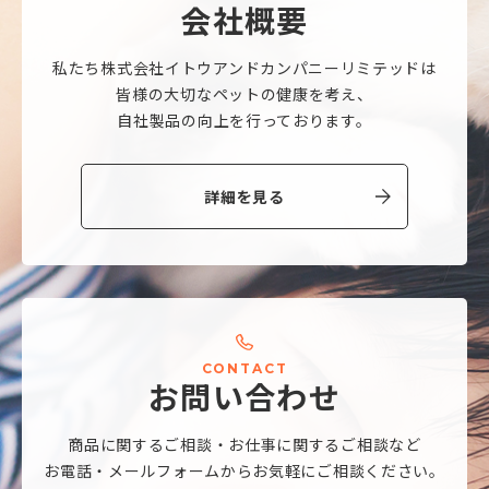
会
社
概
要
私たち株式会社
イトウアンドカンパニーリミテッドは
皆様の大切なペットの健康を考え、
自社製品の向上を行っております。
詳細を見る
C
O
N
T
A
C
T
お
問
い
合
わ
せ
商品に関するご相談・
お仕事に関するご相談など
お電話・メールフォームから
お気軽にご相談ください。