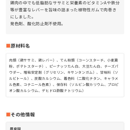
鶏肉の中でも低脂肪なササミと栄養素のビタミンAや鉄分
等が豊富なレバーを旨味の詰まった植物性ガムで肉巻き
にしました。
発色剤、酸化防止剤不使用。
原材料名
肉類（鶏ササミ、鶏レバー）、でん粉類（コーンスターチ、小麦澱
粉、ポテトスターチ）、ピーナッツたん白、大豆たん白、チーズパ
ウダー、増粘安定剤（グリセリン、キサンタンガム）、甘味料（ソ
ルビトール）、炭酸カルシウム、着色料（二酸化チタン、キャラメ
ル色素、コチニール色素）、保存料（ソルビン酸カリウム、プロピ
オン酸カルシウム、デヒドロ酢酸ナトリウム）
その他情報
原産国