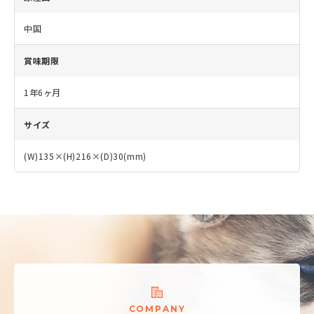
中国
賞味期限
1年6ヶ月
サイズ
(W)135×(H)216×(D)30(mm)
C
O
M
P
A
N
Y