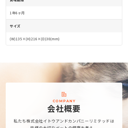
1年6ヶ月
サイズ
(W)135×(H)216×(D)30(mm)
C
O
M
P
A
N
Y
会
社
概
要
私たち株式会社
イトウアンドカンパニーリミテッドは
皆様の大切なペットの健康を考え、