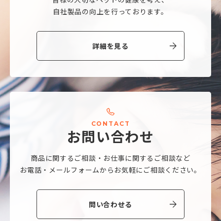
自社製品の向上を行っております。
詳細を見る
C
O
N
T
A
C
T
お
問
い
合
わ
せ
商品に関するご相談・
お仕事に関するご相談など
お電話・メールフォームから
お気軽にご相談ください。
問い合わせる