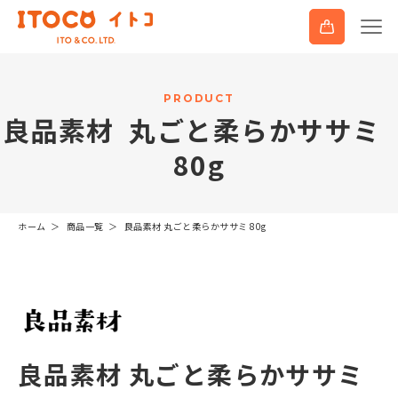
P
R
O
D
U
C
T
良
品
素
材
丸
ご
と
柔
ら
か
サ
サ
ミ
8
0
g
ホーム
商品一覧
良品素材 丸ごと柔らかササミ 80g
良品素材 丸ごと柔らかササミ