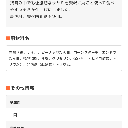
鶏肉の中でも低脂肪なササミを贅沢に丸ごと使って食べ
やすい柔らか仕上げにしました。
着色料、酸化防止剤不使用。
原材料名
肉類（鶏ササミ）、ピーナッツたん白、コーンスターチ、エンドウ
たん白、植物油脂、食塩、グリセリン、保存料（デヒドロ酢酸ナト
リウム）、発色剤（亜硝酸ナトリウム）
その他情報
原産国
中国
賞味期限