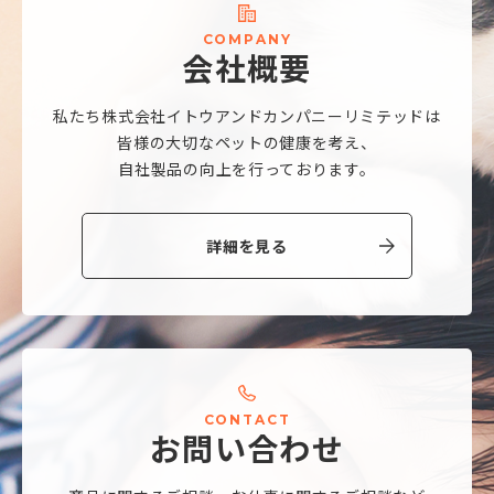
C
O
M
P
A
N
Y
会
社
概
要
私たち株式会社
イトウアンドカンパニーリミテッドは
皆様の大切なペットの健康を考え、
自社製品の向上を行っております。
詳細を見る
C
O
N
T
A
C
T
お
問
い
合
わ
せ