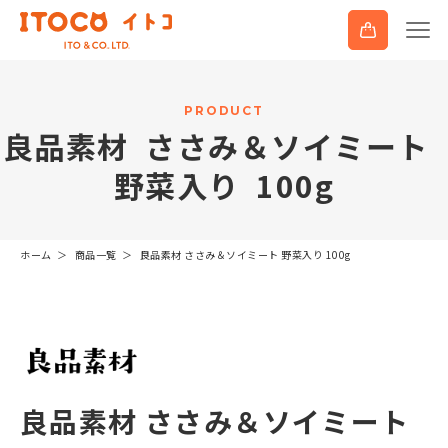
P
R
O
D
U
C
T
良
品
素
材
さ
さ
み
＆
ソ
イ
ミ
ー
ト
野
菜
入
り
1
0
0
g
ホーム
商品一覧
良品素材 ささみ＆ソイミート 野菜入り 100g
良品素材 ささみ＆ソイミート