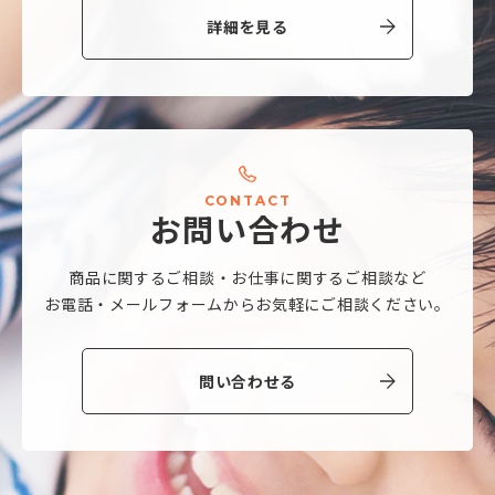
詳細を見る
C
O
N
T
A
C
T
お
問
い
合
わ
せ
商品に関するご相談・
お仕事に関するご相談など
お電話・メールフォームから
お気軽にご相談ください。
問い合わせる