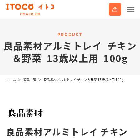
P
R
O
D
U
C
T
良
品
素
材
ア
ル
ミ
ト
レ
イ
チ
キ
ン
＆
野
菜
1
3
歳
以
上
用
1
0
0
g
ホーム
商品一覧
良品素材アルミトレイ チキン＆野菜 13歳以上用 100g
良品素材アルミトレイ チキン