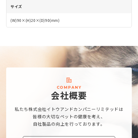
サイズ
(W)90×(H)20×(D)90(mm)
C
O
M
P
A
N
Y
会
社
概
要
私たち株式会社
イトウアンドカンパニーリミテッドは
皆様の大切なペットの健康を考え、
自社製品の向上を行っております。