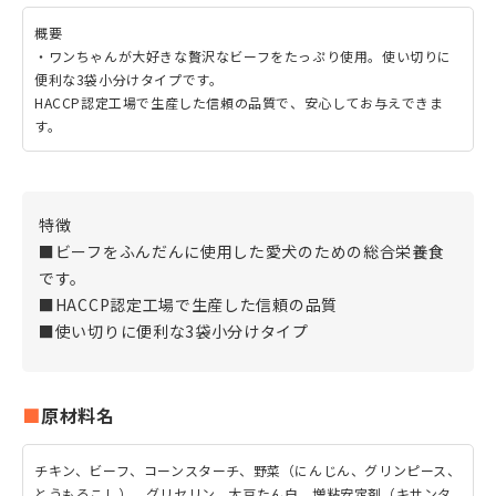
概要
・ワンちゃんが大好きな贅沢なビーフをたっぷり使用。使い切りに
便利な3袋小分けタイプです。
HACCP認定工場で生産した信頼の品質で、安心してお与えできま
す。
特徴
■ビーフをふんだんに使用した愛犬のための総合栄養食
です。
■HACCP認定工場で生産した信頼の品質
■使い切りに便利な3袋小分けタイプ
原材料名
チキン、ビーフ、コーンスターチ、野菜（にんじん、グリンピース、
とうもろこし）、グリセリン、大豆たん白、増粘安定剤（キサンタ