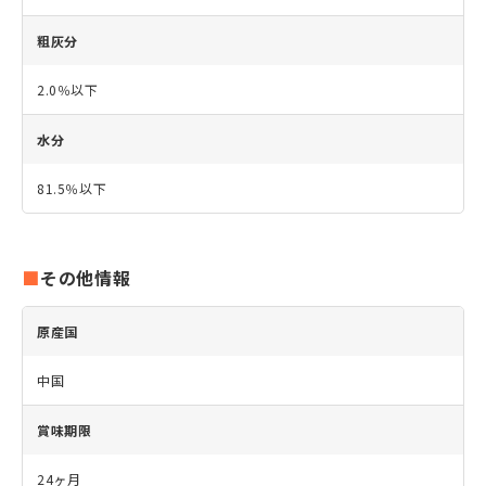
粗灰分
2.0％以下
水分
81.5％以下
その他情報
原産国
中国
賞味期限
24ヶ月