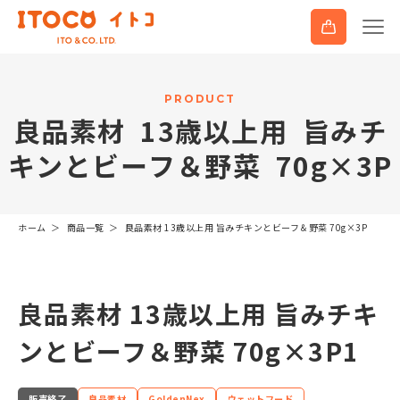
P
R
O
D
U
C
T
良
品
素
材
1
3
歳
以
上
用
旨
み
チ
キ
ン
と
ビ
ー
フ
＆
野
菜
7
0
g
×
3
P
ホーム
商品一覧
良品素材 13歳以上用 旨みチキンとビーフ＆野菜 70g×3P
良品素材 13歳以上用 旨みチキ
ンとビーフ＆野菜 70g×3P1
販売終了
良品素材
GoldenNex
ウェットフード