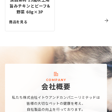
旨みチキンとビーフ&
野菜 60g×3P
商品を見る
C
O
M
P
A
N
Y
会
社
概
要
私たち株式会社
イトウアンドカンパニーリミテッドは
皆様の大切なペットの健康を考え、
自社製品の向上を行っております。