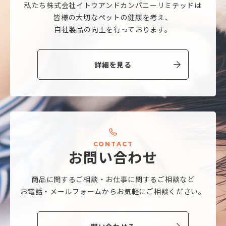
私たち株式会社
イトウアンドカンパニーリミテッドは
皆様の大切なペットの健康を考え、
自社製品の向上を行っております。
詳細を見る
C
O
N
T
A
C
T
お
問
い
合
わ
せ
商品に関するご相談・
お仕事に関するご相談など
お電話・メールフォームから
お気軽にご相談ください。