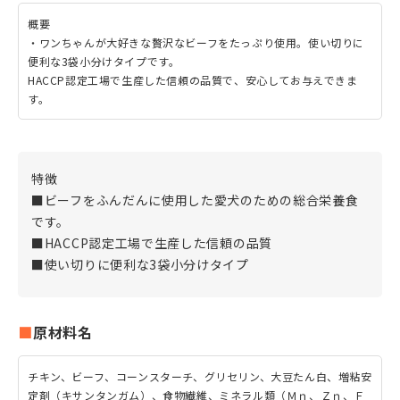
概要
・ワンちゃんが大好きな贅沢なビーフをたっぷり使用。使い切りに
便利な3袋小分けタイプです。
HACCP認定工場で生産した信頼の品質で、安心してお与えできま
す。
特徴
■ビーフをふんだんに使用した愛犬のための総合栄養食
です。
■HACCP認定工場で生産した信頼の品質
■使い切りに便利な3袋小分けタイプ
原材料名
チキン、ビーフ、コーンスターチ、グリセリン、大豆たん白、増粘安
定剤（キサンタンガム）、食物繊維、ミネラル類（Ｍｎ、Ｚｎ、Ｆ