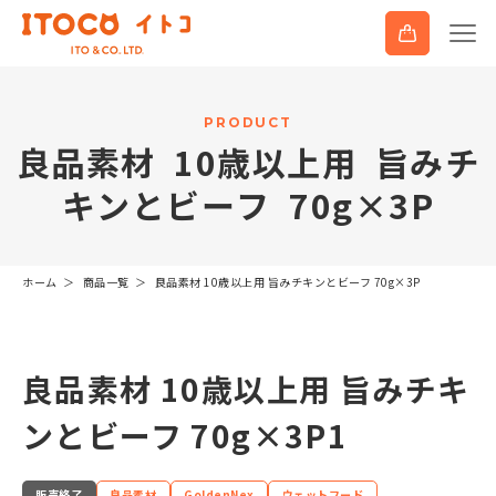
P
R
O
D
U
C
T
良
品
素
材
1
0
歳
以
上
用
旨
み
チ
キ
ン
と
ビ
ー
フ
7
0
g
×
3
P
ホーム
商品一覧
良品素材 10歳以上用 旨みチキンとビーフ 70g×3P
良品素材 10歳以上用 旨みチキ
ンとビーフ 70g×3P1
販売終了
良品素材
GoldenNex
ウェットフード