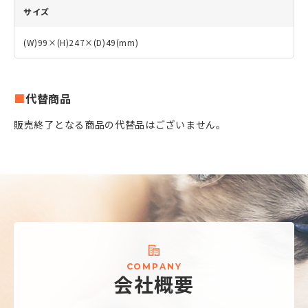
サイズ
(W)99×(H)247×(D)49(mm)
代替商品
販売終了となる商品の代替品はございません。
C
O
M
P
A
N
Y
会
社
概
要