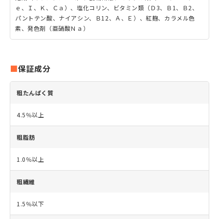
ｅ、Ｉ、Ｋ、Ｃａ）、塩化コリン、ビタミン類（Ｄ3、Ｂ1、Ｂ2、
パントテン酸、ナイアシン、Ｂ12、Ａ、Ｅ）、紅麹、カラメル色
素、発色剤（亜硝酸Ｎａ）
保証成分
粗たんぱく質
4.5％以上
粗脂肪
1.0％以上
粗繊維
1.5％以下