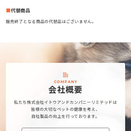
代替商品
販売終了となる商品の代替品はございません。
C
O
M
P
A
N
Y
会
社
概
要
私たち株式会社
イトウアンドカンパニーリミテッドは
皆様の大切なペットの健康を考え、
自社製品の向上を行っております。