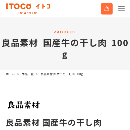
P
R
O
D
U
C
T
良
品
素
材
国
産
牛
の
干
し
肉
1
0
0
g
ホーム
商品一覧
良品素材 国産牛の干し肉 100g
良品素材 国産牛の干し肉