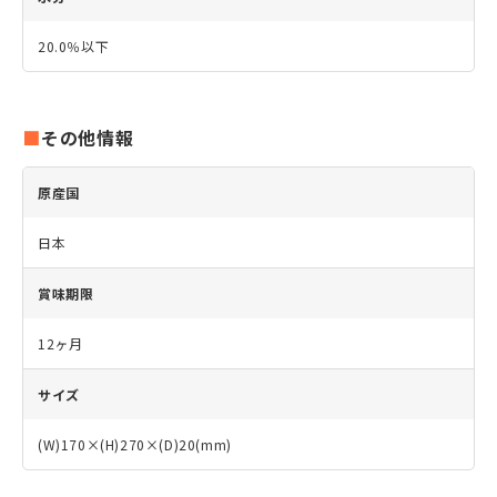
20.0％以下
その他情報
原産国
日本
賞味期限
12ヶ月
サイズ
(W)170×(H)270×(D)20(mm)