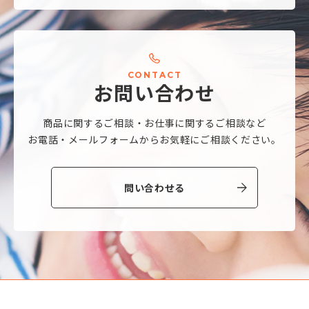
C
O
N
T
A
C
T
お
問
い
合
わ
せ
商品に関するご相談・
お仕事に関するご相談など
お電話・メールフォームから
お気軽にご相談ください。
問い合わせる