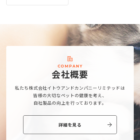
C
O
M
P
A
N
Y
会
社
概
要
私たち株式会社
イトウアンドカンパニーリミテッドは
皆様の大切なペットの健康を考え、
自社製品の向上を行っております。
詳細を見る