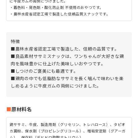
に牛皮ガムの両側につけました。
・着色料・発色剤・酸化防止剤 不使用のおやつです。
・農林水産省認定工場で製造した信頼品質スナックです。
特徴
■農林水産省認定工場で製造した、信頼の品質です。
■良品素材ササミスナックは、ワンちゃんが大好きな鶏
肉を風味豊かに仕上げた美味しいおやつです。
■しつけのご褒美にも最適です。
■鶏肉の中でも低脂肪なササミを長く噛んで味わいを楽
しめるように牛皮ガムの両側につけました。
原材料名
鶏ササミ、牛皮、製造用剤（グリセリン、トレハロース）、タピオ
カ澱粉、保水剤（プロピレングリコール）、増粘安定剤（グアーガ
ム）、保存料（デヒドロ酢酸ナトリウム）