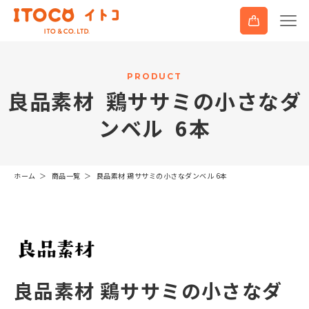
P
R
O
D
U
C
T
良
品
素
材
鶏
サ
サ
ミ
の
小
さ
な
ダ
ン
ベ
ル
6
本
ホーム
商品一覧
良品素材 鶏ササミの小さなダンベル 6本
良品素材 鶏ササミの小さなダ