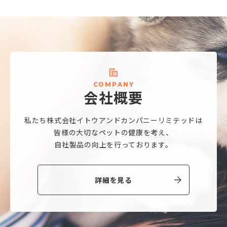
C
O
M
P
A
N
Y
会
社
概
要
私たち株式会社
イトウアンドカンパニーリミテッドは
皆様の大切なペットの健康を考え、
自社製品の向上を行っております。
詳細を見る