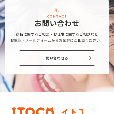
C
O
N
T
A
C
T
お
問
い
合
わ
せ
商品に関するご相談・
お仕事に関するご相談など
お電話・メールフォームから
お気軽にご相談ください。
問い合わせる