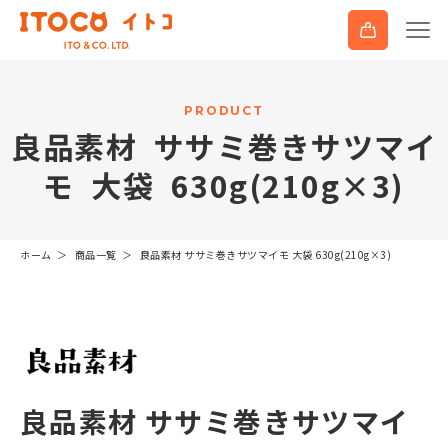
P
R
O
D
U
C
T
良
品
素
材
サ
サ
ミ
巻
き
サ
ツ
マ
イ
モ
大
袋
6
3
0
g
(
2
1
0
g
×
3
)
ホーム
商品一覧
良品素材 ササミ巻きサツマイモ 大袋 630g(210g×3)
良品素材 ササミ巻きサツマイ