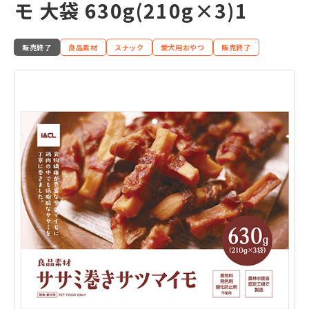
モ 大袋 630g(210g×3)1
販売終了
良品素材
スナック
愛犬用おやつ
販売終了