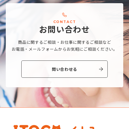
C
O
N
T
A
C
T
お
問
い
合
わ
せ
商品に関するご相談・
お仕事に関するご相談など
お電話・メールフォームから
お気軽にご相談ください。
問い合わせる