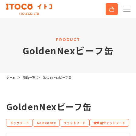
P
R
O
D
U
C
T
G
o
l
d
e
n
N
e
x
ビ
ー
フ
缶
ホーム
商品一覧
GoldenNexビーフ缶
GoldenNexビーフ缶
ドッグフード
GoldenNex
ウェットフード
愛犬用ウェットフード