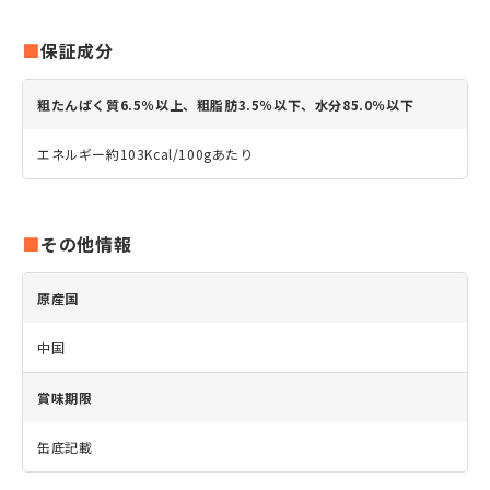
保証成分
粗たんぱく質6.5％以上、粗脂肪3.5％以下、水分85.0％以下
エネルギー約103Kcal/100gあたり
その他情報
原産国
中国
賞味期限
缶底記載