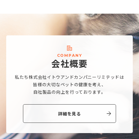
C
O
M
P
A
N
Y
会
社
概
要
私たち株式会社
イトウアンドカンパニーリミテッドは
皆様の大切なペットの健康を考え、
自社製品の向上を行っております。
詳細を見る