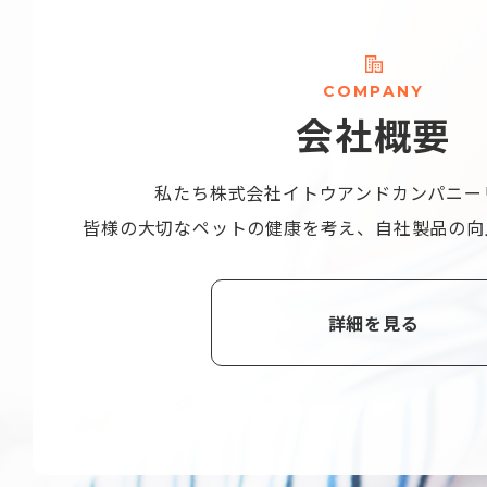
C
O
M
P
A
N
Y
会
社
概
要
私たち株式会社
イトウアンドカンパニー
皆様の大切なペットの健康を考え、
自社製品の向
詳細を見る