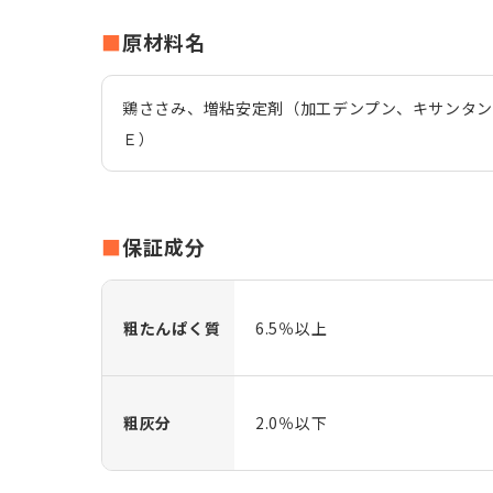
原材料名
鶏ささみ、増粘安定剤（加工デンプン、キサンタ
Ｅ）
保証成分
粗たんぱく質
6.5％以上
粗灰分
2.0％以下