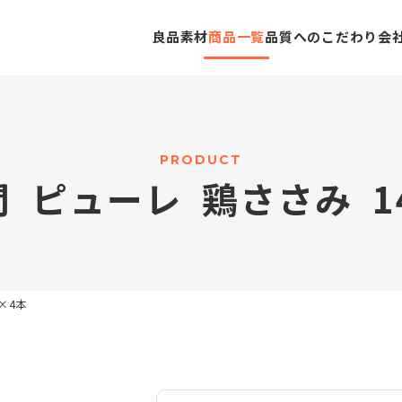
良品素材
商品一覧
品質へのこだわり
会
P
R
O
D
U
C
T
間
ピ
ュ
ー
レ
鶏
さ
さ
み
1
×4本