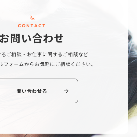
C
O
N
T
A
C
T
お
問
い
合
わ
せ
するご相談・
お仕事に関するご相談など
ルフォームから
お気軽にご相談ください。
問い合わせる