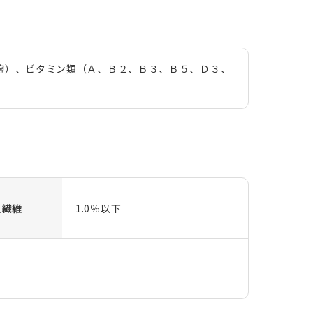
麹）、ビタミン類（Ａ、Ｂ２、Ｂ３、Ｂ５、Ｄ３、
粗繊維
1.0％以下