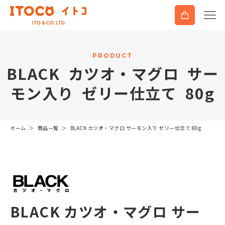
P
R
O
D
U
C
T
B
L
A
C
K
カ
ツ
オ
・
マ
グ
ロ
サ
ー
モ
ン
入
り
ゼ
リ
ー
仕
立
て
8
0
g
ホーム
商品一覧
BLACK カツオ・マグロ サーモン入り ゼリー仕立て 80g
BLACK カツオ・マグロ サー