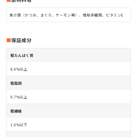
魚介類（かつお、まぐろ、サーモン等）、増粘多糖類、ビタミンE
保証成分
粗たんぱく質
8.0%以上
粗脂肪
0.7%以上
粗繊維
1.0%以下