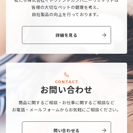
皆様の大切なペットの健康を考え、
自社製品の向上を行っております。
詳細を見る
C
O
N
T
A
C
T
お
問
い
合
わ
せ
商品に関するご相談・
お仕事に関するご相談など
お電話・メールフォームから
お気軽にご相談ください。
問い合わせる