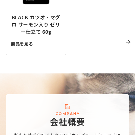
BLACK カツオ・マグ
ロ サーモン入り ゼリ
ー仕立て 60g
商品を見る
C
O
M
P
A
N
Y
会
社
概
要
私たち株式会社
イトウアンドカンパニーリミテッドは