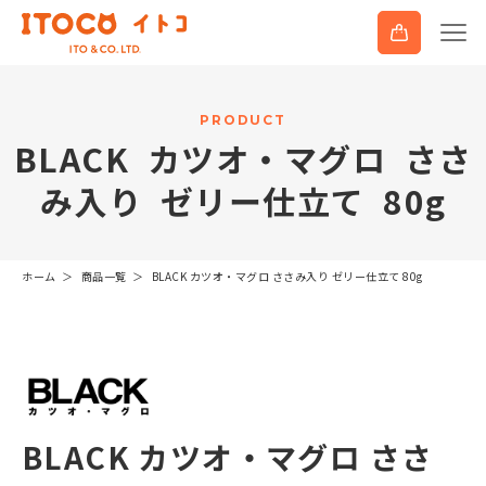
P
R
O
D
U
C
T
B
L
A
C
K
カ
ツ
オ
・
マ
グ
ロ
さ
さ
み
入
り
ゼ
リ
ー
仕
立
て
8
0
g
ホーム
商品一覧
BLACK カツオ・マグロ ささみ入り ゼリー仕立て 80g
BLACK カツオ・マグロ ささ