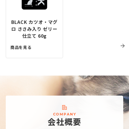
BLACK カツオ・マグ
ロ ささみ入り ゼリー
仕立て 60g
商品を見る
C
O
M
P
A
N
Y
会
社
概
要