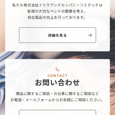
私たち株式会社
イトウアンドカンパニーリミテッドは
皆様の大切なペットの健康を考え、
自社製品の向上を行っております。
詳細を見る
C
O
N
T
A
C
T
お
問
い
合
わ
せ
商品に関するご相談・
お仕事に関するご相談など
お電話・メールフォームから
お気軽にご相談ください。