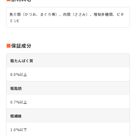
魚介類（かつお、まぐろ等）、肉類（ささみ）、増粘多糖類、ビタ
ミンE
保証成分
粗たんぱく質
8.0%以上
粗脂肪
0.7%以上
粗繊維
1.0%以下