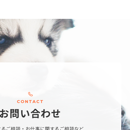
C
O
N
T
A
C
T
お
問
い
合
わ
せ
するご相談・
お仕事に関するご相談など