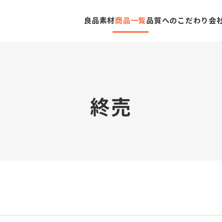
良品素材
商品一覧
品質へのこだわり
会
終
売