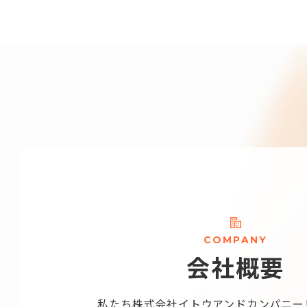
C
O
M
P
A
N
Y
会
社
概
要
私たち株式会社
イトウアンドカンパニー