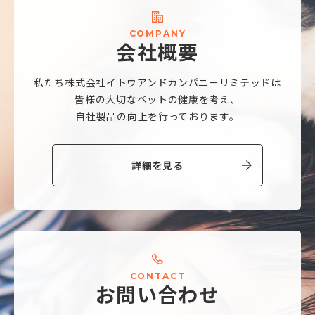
C
O
M
P
A
N
Y
会
社
概
要
私たち株式会社
イトウアンドカンパニーリミテッドは
皆様の大切なペットの健康を考え、
自社製品の向上を行っております。
詳細を見る
C
O
N
T
A
C
T
お
問
い
合
わ
せ