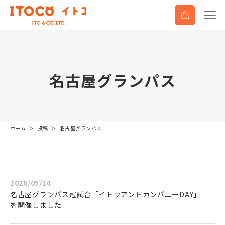
名
古
屋
グ
ラ
ン
パ
ス
ホーム
投稿
名古屋グランパス
2026/05/14
名古屋グランパス冠試合「イトウアンドカンパニーDAY」
を開催しました